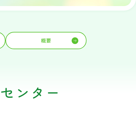
概要
談センター
。