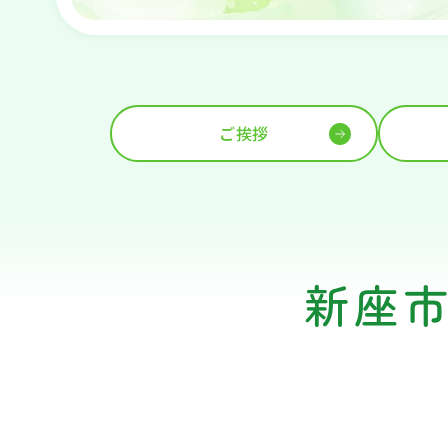
ご挨拶
新座