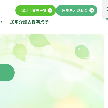
瑞穂会施設一覧
医療法人 瑞穂会
ハ
居宅介護支援事業所
ー