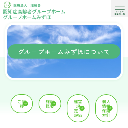
認知症高齢者グループホーム
グループホームみずほ
グループホームみずほについて
ご挨
施設
運営
個人
拶
概要
規
情報
定・
保護
評価
方針