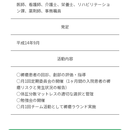
医師、看護師、介護士、栄養士、リハビリテーショ
ン課、薬剤師、事務職員
発足
平成14年9月
活動内容
○褥瘡患者の回診、創部の評価・指導
○月1回定期委員会の開催（1ヶ月間の入院患者の褥
瘡リスクと発生状況の報告）
○体圧分散マットレスの適切な選択と管理
○勉強会の開催
○月1回チーム活動として褥瘡ラウンド実施