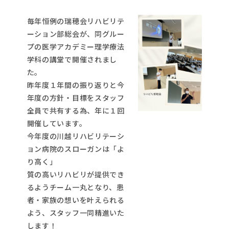
毎年恒例の瑞穂会リハビリテ
ーション部総会が、同グルー
プの医学アカデミー理学療法
学科の講堂で開催されまし
た。
昨年度１年間の振り返りと今
年度の方針・目標をスタッフ
全員で共有する為、年に１回
開催しています。
今年度の川越リハビリテーシ
ョン病院のスローガンは「よ
り高く」
質の高いリハビリが提供でき
るようチーム一丸となり、患
者・家族の想いを叶えられる
よう、スタッフ一同精進いた
します！