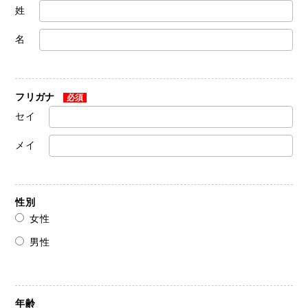
姓
名
フリガナ
必須
セイ
メイ
性別
女性
男性
年齢