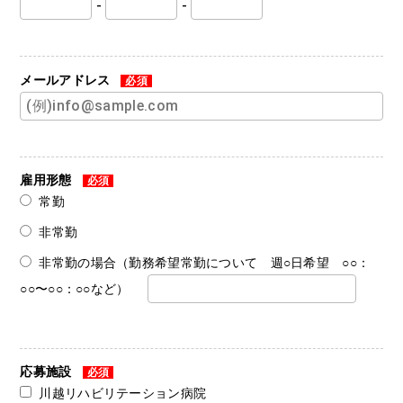
-
-
メールアドレス
必須
雇用形態
必須
常勤
非常勤
非常勤の場合（勤務希望常勤について 週○日希望 ○○：
○○〜○○：○○など）
応募施設
必須
川越リハビリテーション病院