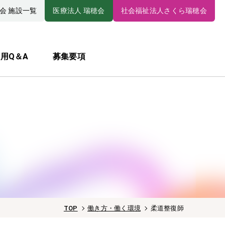
会 施設一覧
医療法人 瑞穂会
社会福祉法人さくら瑞穂会
用Q＆A
募集要項
TOP
働き方・働く環境
柔道整復師