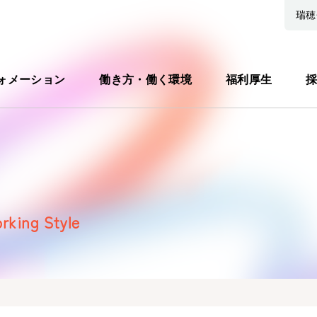
瑞穂
ォメーション
働き方・働く環境
福利厚生
採
rking Style