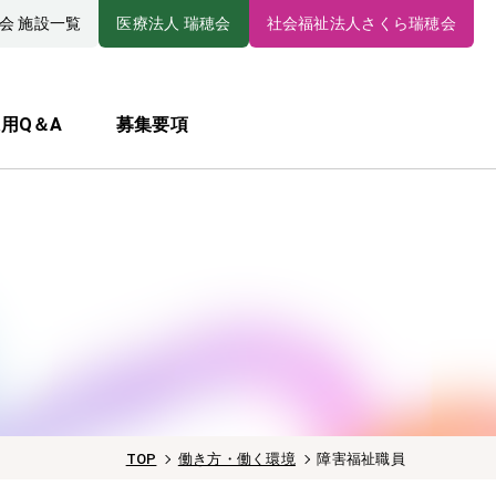
会 施設一覧
医療法人 瑞穂会
社会福祉法人さくら瑞穂会
用Q＆A
募集要項
TOP
働き方・働く環境
障害福祉職員