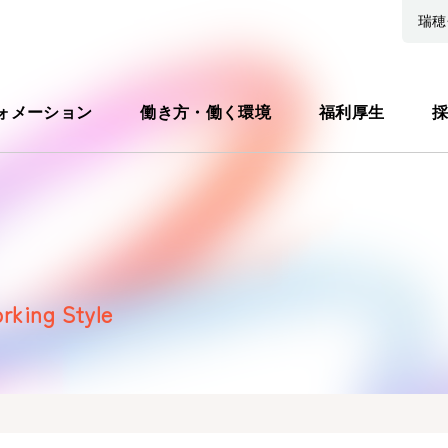
瑞穂
ォメーション
働き方・働く環境
福利厚生
採
rking Style