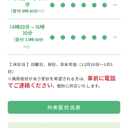
分
●
●
●
●
●
●
ー
（受付 8時30分～）
14時00分～16時
30分
●
●
●
●
●
●
ー
（受付 13時30分
～）
【 休診日 】日曜日、祝日、年末年始（12月30日～1月3
日）
事前に
電話
※風邪症状があり受診を希望される方は、
でご連絡ください
。個別に対応いたします。
外来医担当表