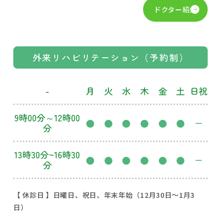
ドクター紹介
外来リハビリテーション（予約制）
-
月
火
水
木
金
土
日祝
9時00分～12時00
●
●
●
●
●
●
ー
分
13時30分~16時30
●
●
●
●
●
●
ー
分
【 休診日 】日曜日、祝日、年末年始（12月30日～1月3
日）