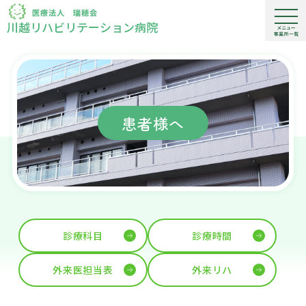
川越リハビリテーション病院
患者様へ
診療科目
診療時間
外来医担当表
外来リハ