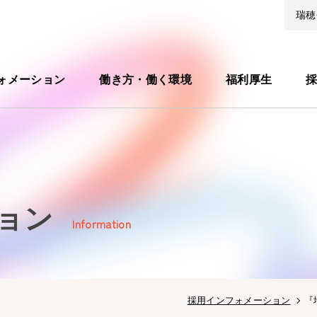
瑞穂
ォメーション
働き方・働く環境
福利厚生
採
ョン
Information
採用インフォメーション
『