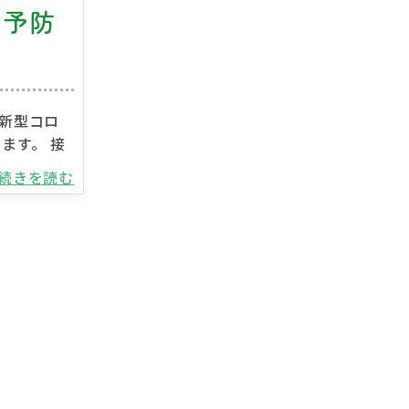
症予防
せ
・新型コロ
ます。 接
..続きを読む